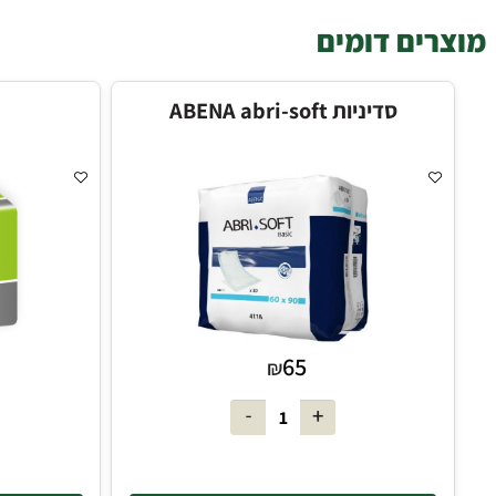
דומים
יות ABENA abri-soft
סדיניות 
45
65
₪
₪